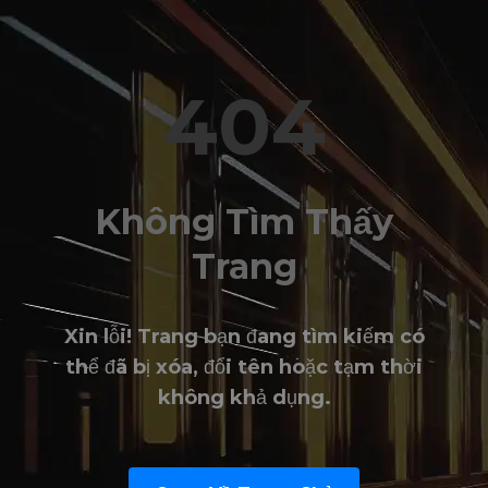
404
Không Tìm Thấy
Trang
Xin lỗi! Trang bạn đang tìm kiếm có
thể đã bị xóa, đổi tên hoặc tạm thời
không khả dụng.